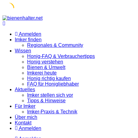
Skip
to
content
Anmelden
Imker finden
Regionales & Community
Wissen
Honig-FAQ & Verbrauchertipps
Honig verstehen
Bienen & Umwelt
Imkerei heute
Honig richtig kaufen
FAQ für Honigliebhaber
Aktuelles
Imker stellen sich vor
Tipps & Hinweise
Für Imker
Imker-Praxis & Technik
Über mich
Kontakt
Anmelden