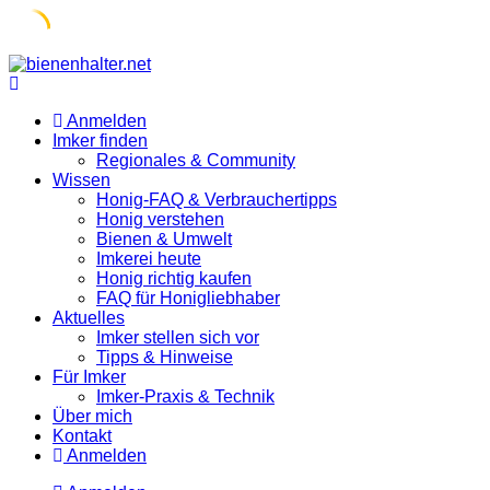
Skip
to
content
Anmelden
Imker finden
Regionales & Community
Wissen
Honig-FAQ & Verbrauchertipps
Honig verstehen
Bienen & Umwelt
Imkerei heute
Honig richtig kaufen
FAQ für Honigliebhaber
Aktuelles
Imker stellen sich vor
Tipps & Hinweise
Für Imker
Imker-Praxis & Technik
Über mich
Kontakt
Anmelden