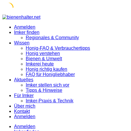
Skip
to
Anmelden
content
Imker finden
Regionales & Community
Wissen
Honig-FAQ & Verbrauchertipps
Honig verstehen
Bienen & Umwelt
Imkerei heute
Honig richtig kaufen
FAQ für Honigliebhaber
Aktuelles
Imker stellen sich vor
Tipps & Hinweise
Für Imker
Imker-Praxis & Technik
Über mich
Kontakt
Anmelden
Anmelden