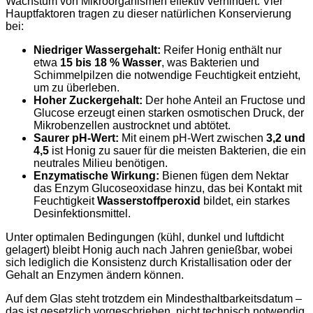
Wachstum von Mikroorganismen effektiv verhindert. Vier
Hauptfaktoren tragen zu dieser natürlichen Konservierung
bei:
Niedriger Wassergehalt:
Reifer Honig enthält nur
etwa
15 bis 18 % Wasser
, was Bakterien und
Schimmelpilzen die notwendige Feuchtigkeit entzieht,
um zu überleben.
Hoher Zuckergehalt:
Der hohe Anteil an Fructose und
Glucose erzeugt einen starken osmotischen Druck, der
Mikrobenzellen austrocknet und abtötet.
Saurer pH-Wert:
Mit einem pH-Wert zwischen
3,2 und
4,5
ist Honig zu sauer für die meisten Bakterien, die ein
neutrales Milieu benötigen.
Enzymatische Wirkung:
Bienen fügen dem Nektar
das Enzym Glucoseoxidase hinzu, das bei Kontakt mit
Feuchtigkeit
Wasserstoffperoxid
bildet, ein starkes
Desinfektionsmittel.
Unter optimalen Bedingungen (kühl, dunkel und luftdicht
gelagert) bleibt Honig auch nach Jahren genießbar, wobei
sich lediglich die Konsistenz durch Kristallisation oder der
Gehalt an Enzymen ändern können.
Auf dem Glas steht trotzdem ein Mindesthaltbarkeitsdatum –
das ist gesetzlich vorgeschrieben, nicht technisch notwendig.