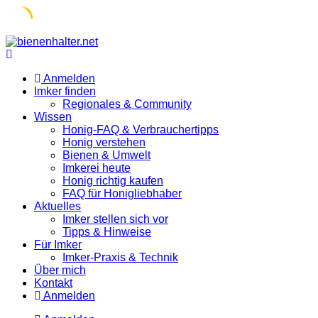
Skip
to
content
Anmelden
Imker finden
Regionales & Community
Wissen
Honig-FAQ & Verbrauchertipps
Honig verstehen
Bienen & Umwelt
Imkerei heute
Honig richtig kaufen
FAQ für Honigliebhaber
Aktuelles
Imker stellen sich vor
Tipps & Hinweise
Für Imker
Imker-Praxis & Technik
Über mich
Kontakt
Anmelden