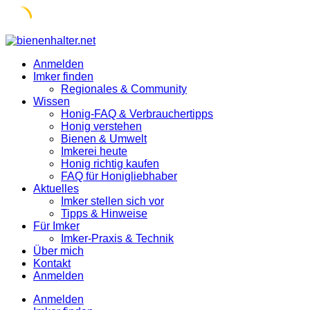
Skip
to
Anmelden
content
Imker finden
Regionales & Community
Wissen
Honig-FAQ & Verbrauchertipps
Honig verstehen
Bienen & Umwelt
Imkerei heute
Honig richtig kaufen
FAQ für Honigliebhaber
Aktuelles
Imker stellen sich vor
Tipps & Hinweise
Für Imker
Imker-Praxis & Technik
Über mich
Kontakt
Anmelden
Anmelden