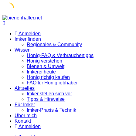
Skip
to
content
Anmelden
Imker finden
Regionales & Community
Wissen
Honig-FAQ & Verbrauchertipps
Honig verstehen
Bienen & Umwelt
Imkerei heute
Honig richtig kaufen
FAQ für Honigliebhaber
Aktuelles
Imker stellen sich vor
Tipps & Hinweise
Für Imker
Imker-Praxis & Technik
Über mich
Kontakt
Anmelden