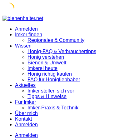
Skip
to
Anmelden
content
Imker finden
Regionales & Community
Wissen
Honig-FAQ & Verbrauchertipps
Honig verstehen
Bienen & Umwelt
Imkerei heute
Honig richtig kaufen
FAQ für Honigliebhaber
Aktuelles
Imker stellen sich vor
Tipps & Hinweise
Für Imker
Imker-Praxis & Technik
Über mich
Kontakt
Anmelden
Anmelden