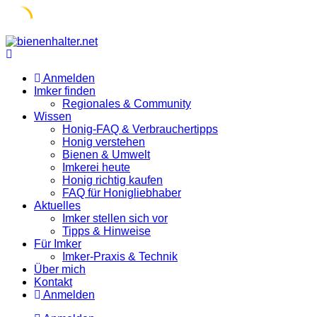
Skip
to
content
Anmelden
Imker finden
Regionales & Community
Wissen
Honig-FAQ & Verbrauchertipps
Honig verstehen
Bienen & Umwelt
Imkerei heute
Honig richtig kaufen
FAQ für Honigliebhaber
Aktuelles
Imker stellen sich vor
Tipps & Hinweise
Für Imker
Imker-Praxis & Technik
Über mich
Kontakt
Anmelden