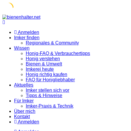
Skip
to
content
Anmelden
Imker finden
Regionales & Community
Wissen
Honig-FAQ & Verbrauchertipps
Honig verstehen
Bienen & Umwelt
Imkerei heute
Honig richtig kaufen
FAQ für Honigliebhaber
Aktuelles
Imker stellen sich vor
Tipps & Hinweise
Für Imker
Imker-Praxis & Technik
Über mich
Kontakt
Anmelden