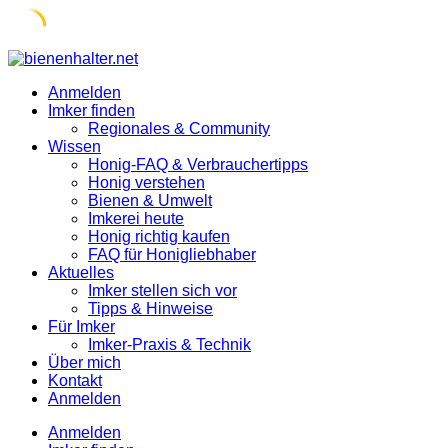
Skip
to
Anmelden
content
Imker finden
Regionales & Community
Wissen
Honig-FAQ & Verbrauchertipps
Honig verstehen
Bienen & Umwelt
Imkerei heute
Honig richtig kaufen
FAQ für Honigliebhaber
Aktuelles
Imker stellen sich vor
Tipps & Hinweise
Für Imker
Imker-Praxis & Technik
Über mich
Kontakt
Anmelden
Anmelden