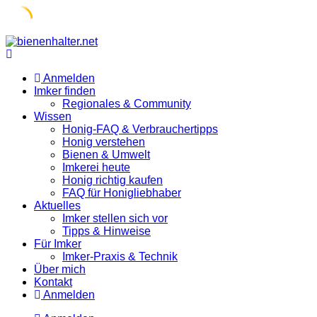
Skip
to
content
Anmelden
Imker finden
Regionales & Community
Wissen
Honig-FAQ & Verbrauchertipps
Honig verstehen
Bienen & Umwelt
Imkerei heute
Honig richtig kaufen
FAQ für Honigliebhaber
Aktuelles
Imker stellen sich vor
Tipps & Hinweise
Für Imker
Imker-Praxis & Technik
Über mich
Kontakt
Anmelden