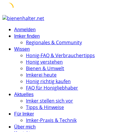
Skip
to
Anmelden
content
Imker finden
Regionales & Community
Wissen
Honig-FAQ & Verbrauchertipps
Honig verstehen
Bienen & Umwelt
Imkerei heute
Honig richtig kaufen
FAQ für Honigliebhaber
Aktuelles
Imker stellen sich vor
Tipps & Hinweise
Für Imker
Imker-Praxis & Technik
Über mich