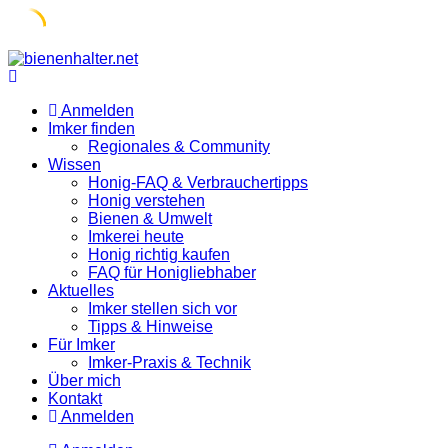
Skip
to
content
Anmelden
Imker finden
Regionales & Community
Wissen
Honig-FAQ & Verbrauchertipps
Honig verstehen
Bienen & Umwelt
Imkerei heute
Honig richtig kaufen
FAQ für Honigliebhaber
Aktuelles
Imker stellen sich vor
Tipps & Hinweise
Für Imker
Imker-Praxis & Technik
Über mich
Kontakt
Anmelden