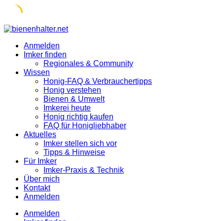
Skip
to
Anmelden
content
Imker finden
Regionales & Community
Wissen
Honig-FAQ & Verbrauchertipps
Honig verstehen
Bienen & Umwelt
Imkerei heute
Honig richtig kaufen
FAQ für Honigliebhaber
Aktuelles
Imker stellen sich vor
Tipps & Hinweise
Für Imker
Imker-Praxis & Technik
Über mich
Kontakt
Anmelden
Anmelden