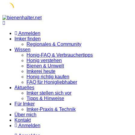
Skip
to
content
Anmelden
Imker finden
Regionales & Community
Wissen
Honig-FAQ & Verbrauchertipps
Honig verstehen
Bienen & Umwelt
Imkerei heute
Honig richtig kaufen
FAQ für Honigliebhaber
Aktuelles
Imker stellen sich vor
Tipps & Hinweise
Für Imker
Imker-Praxis & Technik
Über mich
Kontakt
Anmelden