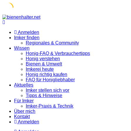
Skip
to
content
Anmelden
Imker finden
Regionales & Community
Wissen
Honig-FAQ & Verbrauchertipps
Honig verstehen
Bienen & Umwelt
Imkerei heute
Honig richtig kaufen
FAQ für Honigliebhaber
Aktuelles
Imker stellen sich vor
Tipps & Hinweise
Für Imker
Imker-Praxis & Technik
Über mich
Kontakt
Anmelden