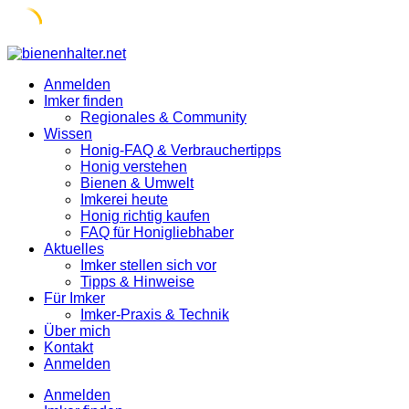
Skip
to
Anmelden
content
Imker finden
Regionales & Community
Wissen
Honig-FAQ & Verbrauchertipps
Honig verstehen
Bienen & Umwelt
Imkerei heute
Honig richtig kaufen
FAQ für Honigliebhaber
Aktuelles
Imker stellen sich vor
Tipps & Hinweise
Für Imker
Imker-Praxis & Technik
Über mich
Kontakt
Anmelden
Anmelden