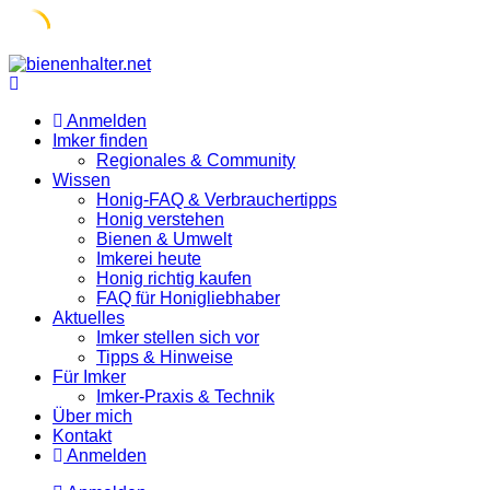
Skip
to
content
Anmelden
Imker finden
Regionales & Community
Wissen
Honig-FAQ & Verbrauchertipps
Honig verstehen
Bienen & Umwelt
Imkerei heute
Honig richtig kaufen
FAQ für Honigliebhaber
Aktuelles
Imker stellen sich vor
Tipps & Hinweise
Für Imker
Imker-Praxis & Technik
Über mich
Kontakt
Anmelden