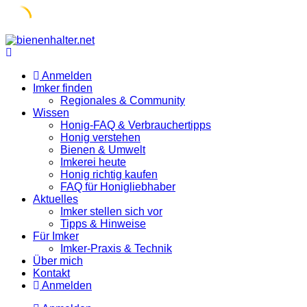
Skip
to
content
Anmelden
Imker finden
Regionales & Community
Wissen
Honig-FAQ & Verbrauchertipps
Honig verstehen
Bienen & Umwelt
Imkerei heute
Honig richtig kaufen
FAQ für Honigliebhaber
Aktuelles
Imker stellen sich vor
Tipps & Hinweise
Für Imker
Imker-Praxis & Technik
Über mich
Kontakt
Anmelden