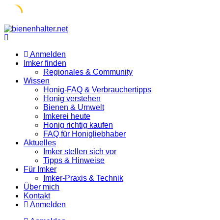
Skip
to
content
Anmelden
Imker finden
Regionales & Community
Wissen
Honig-FAQ & Verbrauchertipps
Honig verstehen
Bienen & Umwelt
Imkerei heute
Honig richtig kaufen
FAQ für Honigliebhaber
Aktuelles
Imker stellen sich vor
Tipps & Hinweise
Für Imker
Imker-Praxis & Technik
Über mich
Kontakt
Anmelden