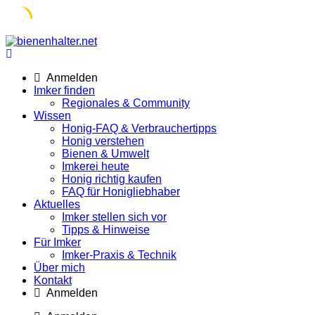
Skip
to
content
Anmelden
Imker finden
Regionales & Community
Wissen
Honig-FAQ & Verbrauchertipps
Honig verstehen
Bienen & Umwelt
Imkerei heute
Honig richtig kaufen
FAQ für Honigliebhaber
Aktuelles
Imker stellen sich vor
Tipps & Hinweise
Für Imker
Imker-Praxis & Technik
Über mich
Kontakt
Anmelden