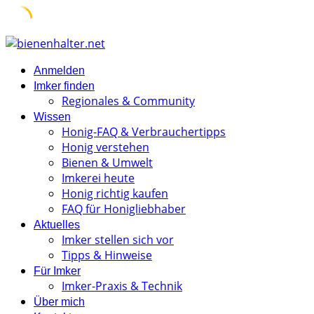
Skip
to
Anmelden
content
Imker finden
Regionales & Community
Wissen
Honig-FAQ & Verbrauchertipps
Honig verstehen
Bienen & Umwelt
Imkerei heute
Honig richtig kaufen
FAQ für Honigliebhaber
Aktuelles
Imker stellen sich vor
Tipps & Hinweise
Für Imker
Imker-Praxis & Technik
Über mich