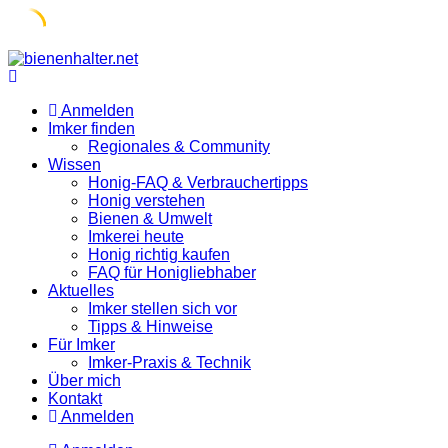
Skip
to
content
Anmelden
Imker finden
Regionales & Community
Wissen
Honig-FAQ & Verbrauchertipps
Honig verstehen
Bienen & Umwelt
Imkerei heute
Honig richtig kaufen
FAQ für Honigliebhaber
Aktuelles
Imker stellen sich vor
Tipps & Hinweise
Für Imker
Imker-Praxis & Technik
Über mich
Kontakt
Anmelden