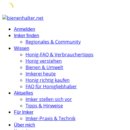
Skip
to
Anmelden
content
Imker finden
Regionales & Community
Wissen
Honig-FAQ & Verbrauchertipps
Honig verstehen
Bienen & Umwelt
Imkerei heute
Honig richtig kaufen
FAQ für Honigliebhaber
Aktuelles
Imker stellen sich vor
Tipps & Hinweise
Für Imker
Imker-Praxis & Technik
Über mich