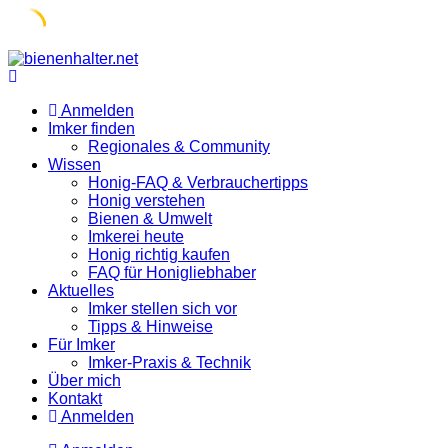
Skip
to
content
Anmelden
Imker finden
Regionales & Community
Wissen
Honig-FAQ & Verbrauchertipps
Honig verstehen
Bienen & Umwelt
Imkerei heute
Honig richtig kaufen
FAQ für Honigliebhaber
Aktuelles
Imker stellen sich vor
Tipps & Hinweise
Für Imker
Imker-Praxis & Technik
Über mich
Kontakt
Anmelden