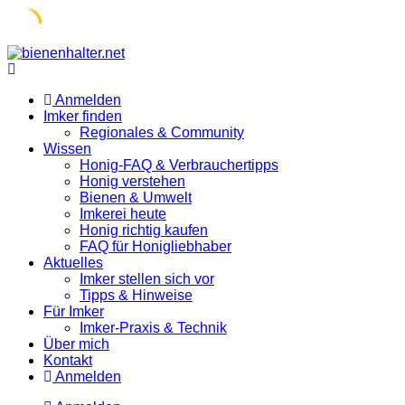
Skip
to
content
Anmelden
Imker finden
Regionales & Community
Wissen
Honig-FAQ & Verbrauchertipps
Honig verstehen
Bienen & Umwelt
Imkerei heute
Honig richtig kaufen
FAQ für Honigliebhaber
Aktuelles
Imker stellen sich vor
Tipps & Hinweise
Für Imker
Imker-Praxis & Technik
Über mich
Kontakt
Anmelden