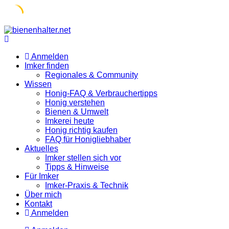
Skip
to
content
Anmelden
Imker finden
Regionales & Community
Wissen
Honig-FAQ & Verbrauchertipps
Honig verstehen
Bienen & Umwelt
Imkerei heute
Honig richtig kaufen
FAQ für Honigliebhaber
Aktuelles
Imker stellen sich vor
Tipps & Hinweise
Für Imker
Imker-Praxis & Technik
Über mich
Kontakt
Anmelden