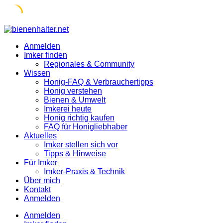
Skip
to
Anmelden
content
Imker finden
Regionales & Community
Wissen
Honig-FAQ & Verbrauchertipps
Honig verstehen
Bienen & Umwelt
Imkerei heute
Honig richtig kaufen
FAQ für Honigliebhaber
Aktuelles
Imker stellen sich vor
Tipps & Hinweise
Für Imker
Imker-Praxis & Technik
Über mich
Kontakt
Anmelden
Anmelden