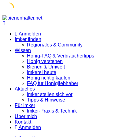
Skip
to
content
Anmelden
Imker finden
Regionales & Community
Wissen
Honig-FAQ & Verbrauchertipps
Honig verstehen
Bienen & Umwelt
Imkerei heute
Honig richtig kaufen
FAQ für Honigliebhaber
Aktuelles
Imker stellen sich vor
Tipps & Hinweise
Für Imker
Imker-Praxis & Technik
Über mich
Kontakt
Anmelden