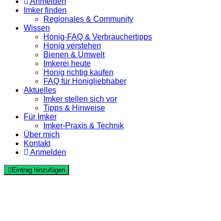
Anmelden
Imker finden
Regionales & Community
Wissen
Honig-FAQ & Verbrauchertipps
Honig verstehen
Bienen & Umwelt
Imkerei heute
Honig richtig kaufen
FAQ für Honigliebhaber
Aktuelles
Imker stellen sich vor
Tipps & Hinweise
Für Imker
Imker-Praxis & Technik
Über mich
Kontakt
Anmelden
Eintrag hinzufügen